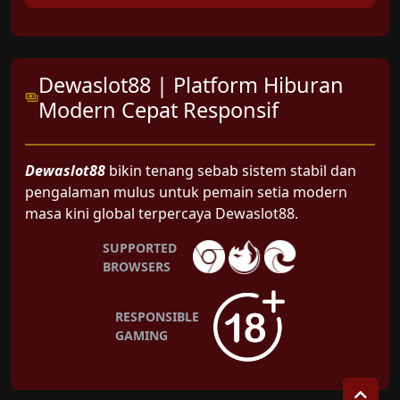
Dewaslot88 | Platform Hiburan
Modern Cepat Responsif
Dewaslot88
bikin tenang sebab sistem stabil dan
pengalaman mulus untuk pemain setia modern
masa kini global terpercaya Dewaslot88.
SUPPORTED
BROWSERS
RESPONSIBLE
GAMING