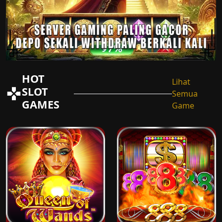
HOT
Lihat
SLOT
Semua
GAMES
Game