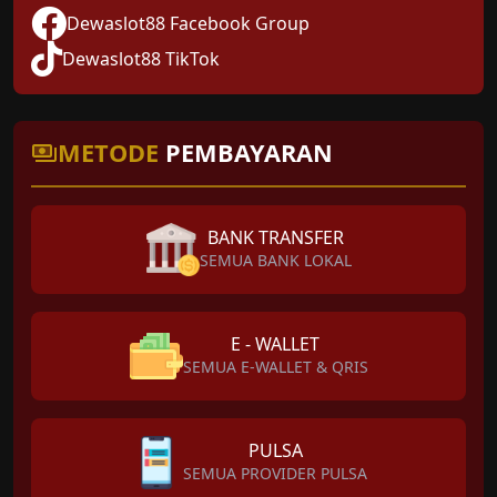
Dewaslot88 Facebook Group
Dewaslot88 TikTok
METODE
PEMBAYARAN
BANK TRANSFER
SEMUA BANK LOKAL
E - WALLET
SEMUA E-WALLET & QRIS
PULSA
SEMUA PROVIDER PULSA