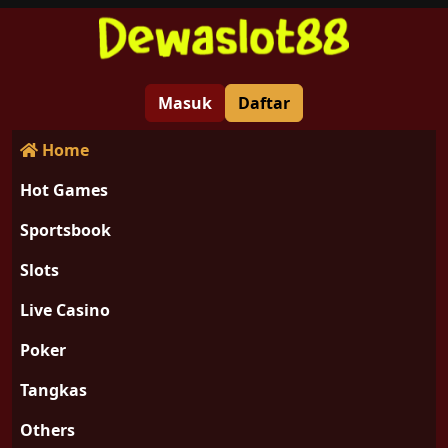
Masuk
Daftar
Home
Hot Games
Sportsbook
Slots
Live Casino
Poker
Tangkas
Others