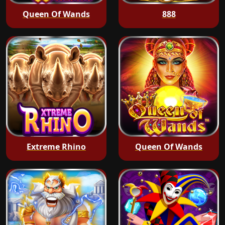
Queen Of Wands
888
Extreme Rhino
Queen Of Wands